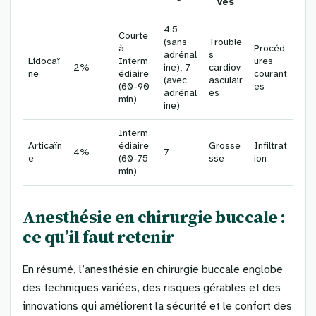
ves
4.5
Courte
(sans
Trouble
à
Procéd
adrénal
s
Lidocaï
Interm
ures
2%
ine), 7
cardiov
ne
édiaire
courant
(avec
asculair
(60-90
es
adrénal
es
min)
ine)
Interm
Articaïn
édiaire
Grosse
Infiltrat
4%
7
e
(60-75
sse
ion
min)
Anesthésie en chirurgie buccale :
ce qu’il faut retenir
En résumé, l’anesthésie en chirurgie buccale englobe
des techniques variées, des risques gérables et des
innovations qui améliorent la sécurité et le confort des