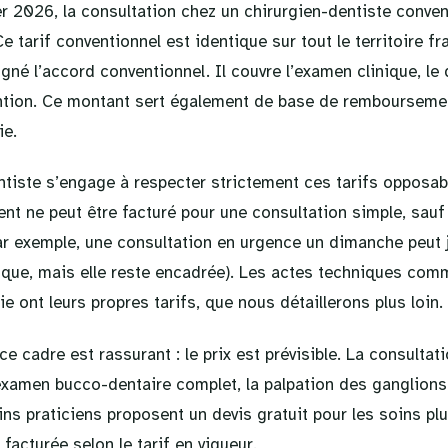
ier 2026, la consultation chez un chirurgien-dentiste conve
Ce tarif conventionnel est identique sur tout le territoire f
igné l’accord conventionnel. Il couvre l’examen clinique, le 
ntion. Ce montant sert également de base de remboursemen
ie.
entiste s’engage à respecter strictement ces tarifs opposab
nt ne peut être facturé pour une consultation simple, sauf
ar exemple, une consultation en urgence un dimanche peut j
ique, mais elle reste encadrée). Les actes techniques com
e ont leurs propres tarifs, que nous détaillerons plus loin.
ce cadre est rassurant : le prix est prévisible. La consultat
xamen bucco-dentaire complet, la palpation des ganglions
s praticiens proposent un devis gratuit pour les soins plu
 facturée selon le tarif en vigueur.