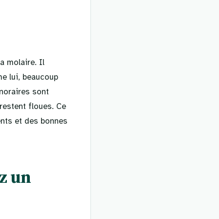
a molaire. Il
me lui, beaucoup
onoraires sont
restent floues. Ce
ents et des bonnes
ez un