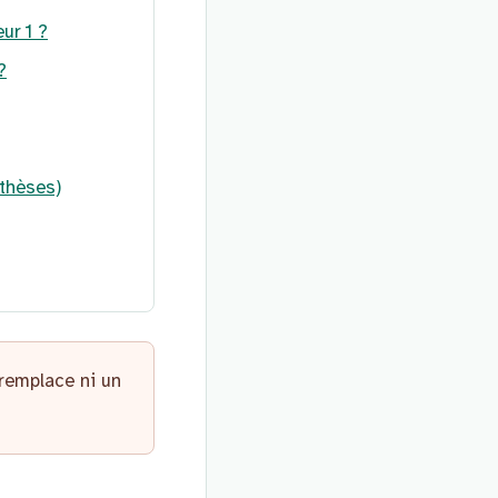
ur 1 ?
?
othèses)
 remplace ni un