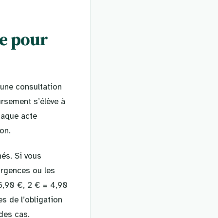
le pour
une consultation
ursement s’élève à
haque acte
on.
és. Si vous
urgences ou les
6,90 €, 2 € = 4,90
s de l’obligation
 des cas.