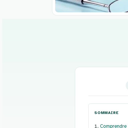
Aller
au
contenu
SOMMAIRE
Comprendre l