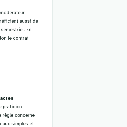
t modérateur
néficient aussi de
semestriel. En
lon le contrat
 actes
e praticien
te règle concerne
gicaux simples et