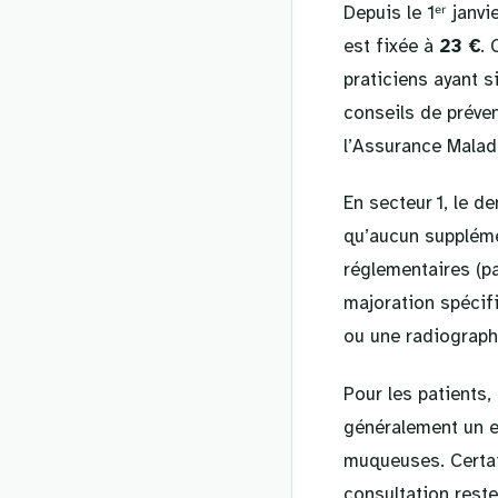
Depuis le 1ᵉʳ janv
est fixée à
23 €
. 
praticiens ayant s
conseils de préve
l’Assurance Malad
En secteur 1, le d
qu’aucun suppléme
réglementaires (p
majoration spécif
ou une radiographi
Pour les patients, 
généralement un e
muqueuses. Certain
consultation reste