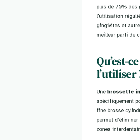
plus de 70% des p
l’utilisation régul
gingivites et autr
meilleur parti de 
Qu’est-ce
l’utiliser 
Une
brossette i
spécifiquement po
fine brosse cylind
permet d’éliminer 
zones interdentair