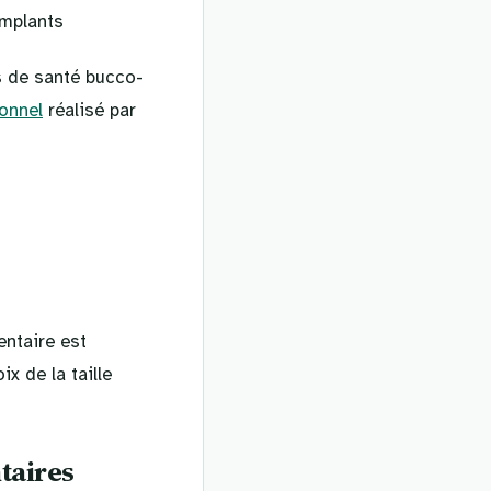
implants
s de santé bucco-
onnel
réalisé par
ntaire est
x de la taille
taires