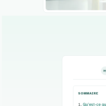
Aller
au
contenu
H
SOMMAIRE
Qu’est-ce qu’