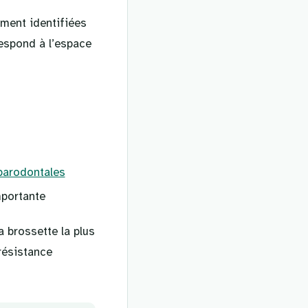
ement identifiées
espond à l’espace
parodontales
mportante
a brossette la plus
résistance