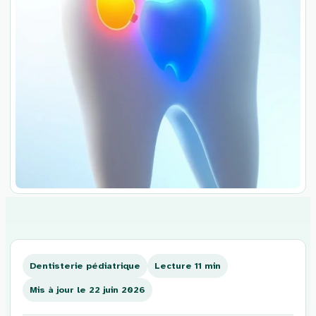
Aller
au
contenu
Dentisterie pédiatrique
Lecture 11 min
Mis à jour le 22 juin 2026