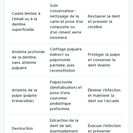
Soin
conservateur :
Cavité limitée à
nettoyage de la
Restaurer la dent
l’émail ou à la
carie et pose d’un
et prévenir la
dentine
composite ou
récidive
superficielle
d’un ciment verre
ionomère
Coiffage pulpaire
Atteinte profonde
indirect ou
Protéger la pulpe
de la dentine,
pulpotomie
et conserver la
sans atteinte
partielle, puis
dent vivante
pulpaire
reconstitution
Pulpectomie
(dévitalisation) et
Atteinte de la
Éliminer l’infection
pose d’une
pulpe (pulpite
et maintenir la
couronne
irréversible)
dent sur l’arcade
pédiatrique
préformée
Extraction de la
dent de lait,
Évacuer l’infection
Destruction
éventuellement
et préserver