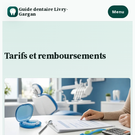
Guide dentaire Livry-
Menu
Gargan
Aller
au
contenu
Tarifs et remboursements