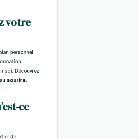
z votre
plan personnel
formation
en soi. Découvrez
eau
sourire
.
’est-ce
ntiel de