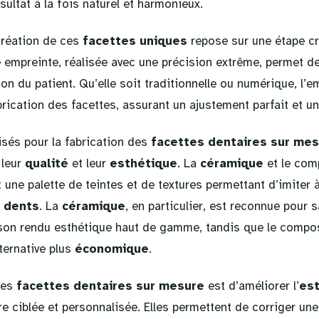
sultat à la fois naturel et harmonieux.
création de ces
facettes uniques
repose sur une étape cru
e empreinte, réalisée avec une précision extrême, permet d
tion du patient. Qu’elle soit traditionnelle ou numérique, l’e
rication des facettes, assurant un ajustement parfait et un
isés pour la fabrication des
facettes dentaires sur me
 leur
qualité
et leur
esthétique
. La
céramique
et le com
nt une palette de teintes et de textures permettant d’imiter 
s
dents
. La
céramique
, en particulier, est reconnue pour s
 son rendu esthétique haut de gamme, tandis que le compo
ternative plus
économique
.
des
facettes dentaires sur mesure
est d’améliorer l’
est
 ciblée et personnalisée. Elles permettent de corriger une