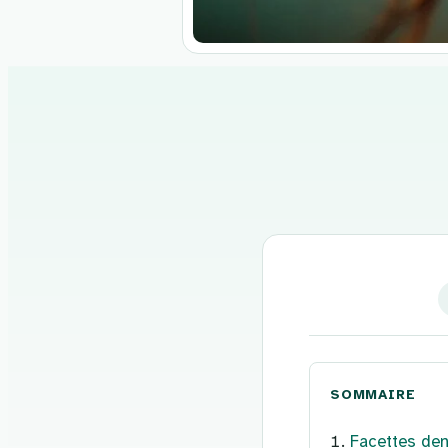
Aller
au
contenu
SOMMAIRE
Facettes den