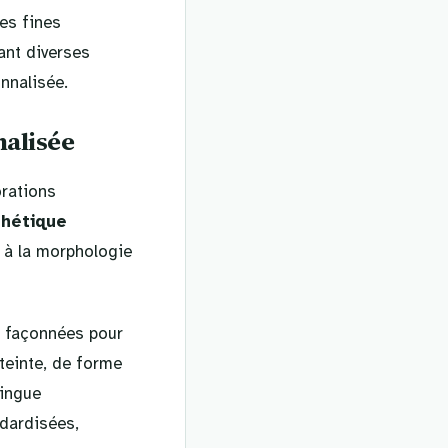
Ces fines
ant diverses
nnalisée.
nalisée
orations
thétique
 à la morphologie
t façonnées pour
 teinte, de forme
tingue
dardisées,