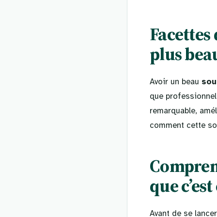
Facettes 
plus bea
Avoir un beau
sou
que professionne
remarquable, améli
comment cette sol
Comprendr
que c’es
Avant de se lance