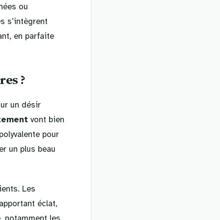
nées ou
s s’intègrent
ant, en parfaite
res ?
ur un désir
itement
vont bien
polyvalente pour
ler un plus beau
ients. Les
 apportant éclat,
e, notamment les