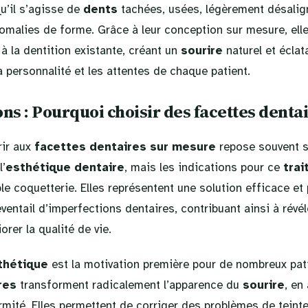
u’il s’agisse de
dents
tachées, usées, légèrement désalig
omalies de forme. Grâce à leur conception sur mesure, elle
 la dentition existante, créant un
sourire
naturel et éclat
 personnalité et les attentes de chaque patient.
ons : Pourquoi choisir des facettes dentai
rir aux
facettes dentaires sur mesure
repose souvent s
l’
esthétique dentaire
, mais les indications pour ce
tra
le coquetterie. Elles représentent une solution efficace et 
éventail d’imperfections dentaires, contribuant ainsi à révé
orer la qualité de vie.
thétique
est la motivation première pour de nombreux pat
res
transforment radicalement l’apparence du
sourire
, en
rmité. Elles permettent de corriger des problèmes de teint