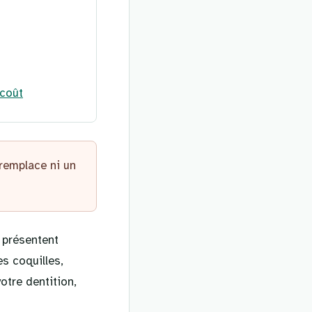
 coût
 remplace ni un
 présentent
es coquilles,
otre dentition,