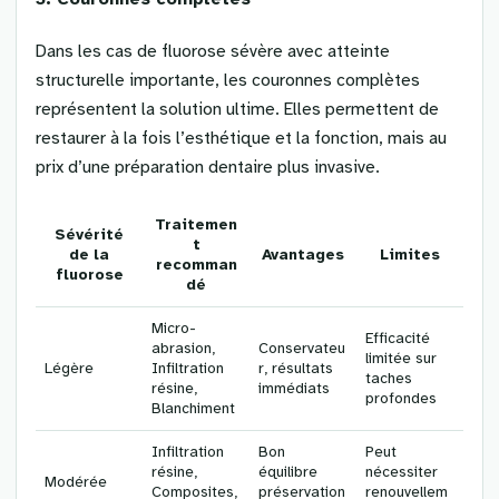
Dans les cas de fluorose sévère avec atteinte
structurelle importante, les couronnes complètes
représentent la solution ultime. Elles permettent de
restaurer à la fois l’esthétique et la fonction, mais au
prix d’une préparation dentaire plus invasive.
Traitemen
Sévérité
t
de la
Avantages
Limites
recomman
fluorose
dé
Micro-
Efficacité
abrasion,
Conservateu
limitée sur
Légère
Infiltration
r, résultats
taches
résine,
immédiats
profondes
Blanchiment
Infiltration
Bon
Peut
résine,
équilibre
nécessiter
Modérée
Composites,
préservation
renouvellem