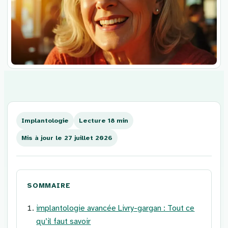
Aller
au
contenu
Implantologie
Lecture 18 min
Mis à jour le 27 juillet 2026
SOMMAIRE
implantologie avancée Livry-gargan : Tout ce
qu’il faut savoir