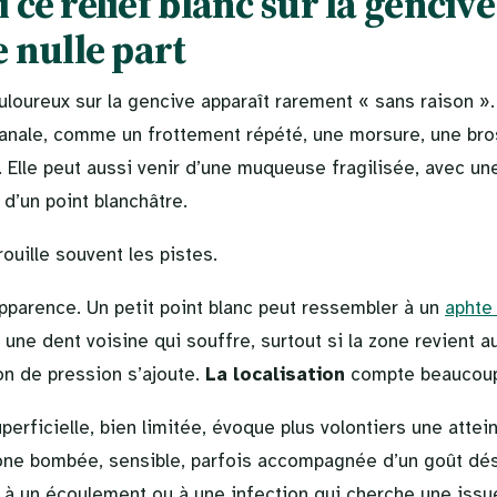
ce relief blanc sur la gencive
 nulle part
ouloureux sur la gencive apparaît rarement « sans raison »
 banale, comme un frottement répété, une morsure, une bro
t. Elle peut aussi venir d’une muqueuse fragilisée, avec un
 d’un point blanchâtre.
rouille souvent les pistes.
apparence. Un petit point blanc peut ressembler à un
aphte
à une dent voisine qui souffre, surtout si la zone revient
on de pression s’ajoute.
La localisation
compte beaucoup
perficielle, bien limitée, évoque plus volontiers une attein
ne bombée, sensible, parfois accompagnée d’un goût désa
à un écoulement ou à une infection qui cherche une issu