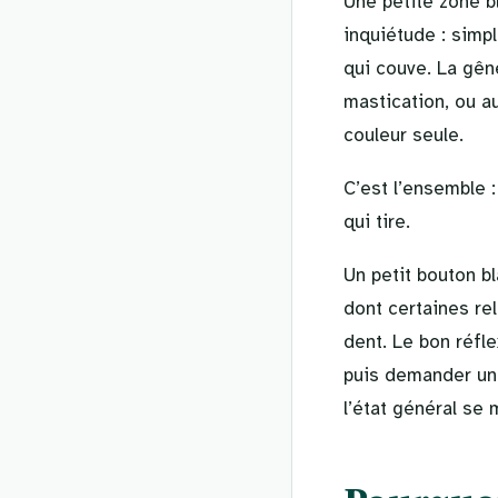
Une petite zone b
inquiétude : simpl
qui couve. La gêne
mastication, ou au
couleur seule.
C’est l’ensemble :
qui tire.
Un petit bouton b
dont certaines rel
dent. Le bon réfl
puis demander un a
l’état général se 