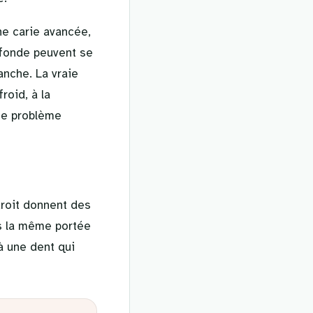
ne carie avancée,
ofonde peuvent se
anche. La vraie
roid, à la
me problème
droit donnent des
as la même portée
à une dent qui