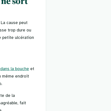
 ne sort
. La cause peut
sse trop dure ou
e petite ulcération
 dans la bouche
et
 au même endroit
.
te de la
gréable, fait
e.