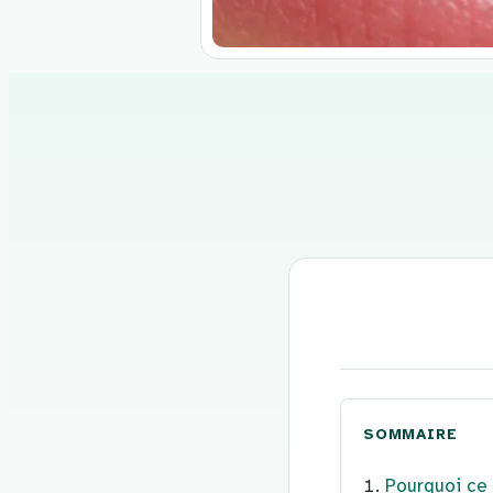
Aller
au
contenu
SOMMAIRE
Pourquoi ce r