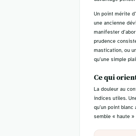
Un point mérite d
une ancienne dévi
manifester d’abor
prudence consiste
mastication, ou u
qu’une simple pl
Ce qui orien
La douleur au con
indices utiles. U
qu’un point blanc
semble « haute »