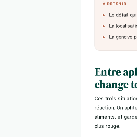
À RETENIR
▸
Le détail qu
▸
La localisa
▸
La gencive p
Entre aph
change t
Ces trois situatio
réaction. Un aphte
aliments, et gard
plus rouge.