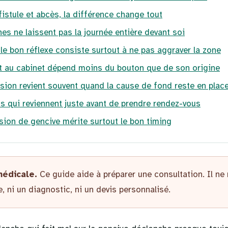
fistule et abcès, la différence change tout
nes ne laissent pas la journée entière devant soi
 le bon réflexe consiste surtout à ne pas aggraver la zone
t au cabinet dépend moins du bouton que de son origine
ésion revient souvent quand la cause de fond reste en plac
s qui reviennent juste avant de prendre rendez-vous
ésion de gencive mérite surtout le bon timing
médicale.
Ce guide aide à préparer une consultation. Il ne
, ni un diagnostic, ni un devis personnalisé.