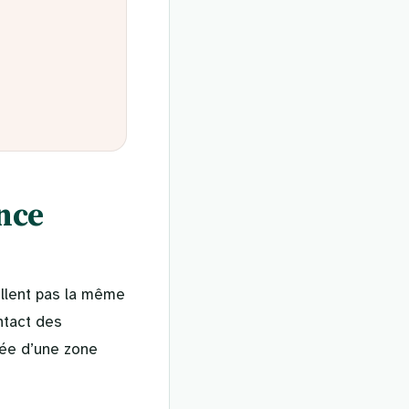
ence
ellent pas la même
ntact des
rée d’une zone