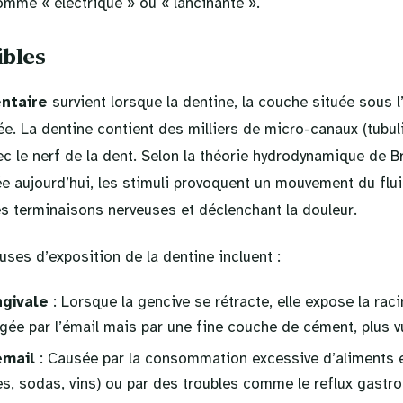
omme « électrique » ou « lancinante ».
ibles
entaire
survient lorsque la dentine, la couche située sous l
e. La dentine contient des milliers de micro-canaux (tubuli
 le nerf de la dent. Selon la théorie hydrodynamique de B
e aujourd’hui, les stimuli provoquent un mouvement du flu
les terminaisons nerveuses et déclenchant la douleur.
uses d’exposition de la dentine incluent :
ngivale
: Lorsque la gencive se rétracte, elle expose la raci
gée par l’émail mais par une fine couche de cément, plus vu
émail
: Causée par la consommation excessive d’aliments 
s, sodas, vins) ou par des troubles comme le reflux gast