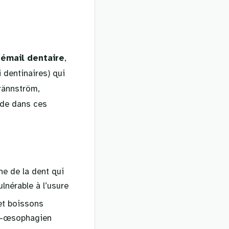
’
émail dentaire
,
 dentinaires) qui
rännström,
ide dans ces
ne de la dent qui
lnérable à l’usure
et boissons
ro-œsophagien