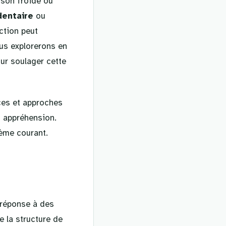
sson froide ou
dentaire
ou
ction peut
ous explorerons en
ur soulager cette
ces et approches
s appréhension.
ème courant.
 réponse à des
e la structure de