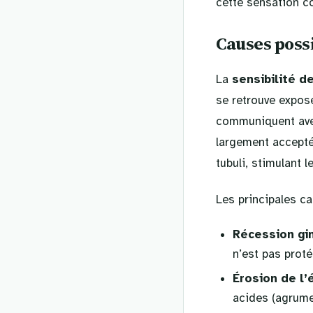
cette sensation c
Causes poss
La
sensibilité d
se retrouve exposé
communiquent avec
largement accepté
tubuli, stimulant 
Les principales ca
Récession gi
n’est pas proté
Érosion de l’
acides (agrume