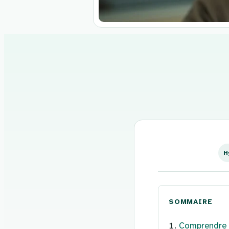
Aller
au
contenu
H
SOMMAIRE
Comprendre l