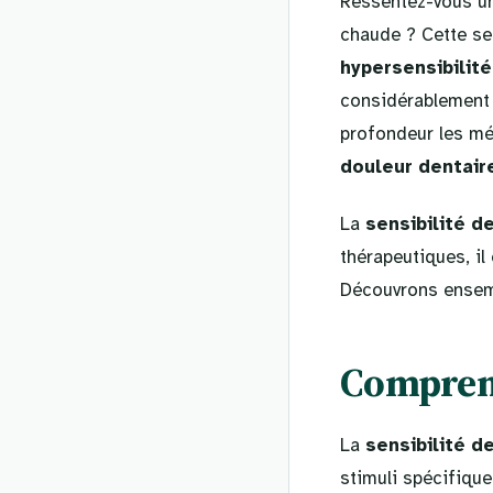
Ressentez-vous 
chaude ? Cette s
hypersensibilité
considérablement a
profondeur les mé
douleur dentair
La
sensibilité d
thérapeutiques, il
Découvrons ensem
Comprend
La
sensibilité d
stimuli spécifiqu