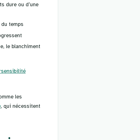
ts dure ou d’une
l du temps
rogressent
e, le blanchiment
sensibilité
comme les
e
, qui nécessitent