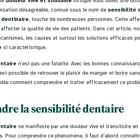
une
douleur vive et soudaine
lorsque vous buvez une boi
ensation désagréable, connue sous le nom de
sensibilité 
 dentinaire
, touche de nombreuses personnes. Cette affe
ffecter la qualité de vie des patients. Dans cet article, n
canismes, les causes et surtout les solutions efficaces po
e
si caractéristique.
entaire
n’est pas une fatalité. Avec les bonnes connaissan
 est possible de retrouver le plaisir de manger et boire san
ble comment comprendre et traiter efficacement ce probl
re la sensibilité dentaire
entaire
se manifeste par une douleur vive et transitoire en
es. Pour comprendre ce phénomène, il faut d’abord connaîtr