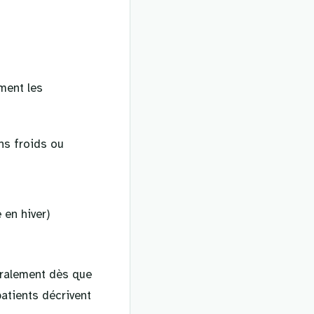
ment les
ns froids ou
 en hiver)
néralement dès que
patients décrivent