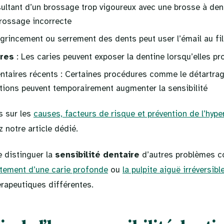
ultant d’un brossage trop vigoureux avec une brosse à den
rossage incorrecte
 grincement ou serrement des dents peut user l’émail au fi
ires
: Les caries peuvent exposer la dentine lorsqu’elles p
ntaires récents : Certaines procédures comme le détartrag
ations peuvent temporairement augmenter la sensibilité
s sur les
causes, facteurs de risque et prévention de l’hyper
z notre article dédié.
e distinguer la
sensibilité dentaire
d’autres problèmes 
tement d’une carie profonde
ou
la pulpite aiguë irréversibl
rapeutiques différentes.