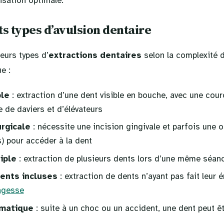
isation optimale.
ts types d’avulsion dentaire
eurs types d’
extractions dentaires
selon la complexité de
ue :
ple
: extraction d’une dent visible en bouche, avec une cour
de de daviers et d’élévateurs
urgicale
: nécessite une incision gingivale et parfois une 
s) pour accéder à la dent
iple
: extraction de plusieurs dents lors d’une même séan
ents incluses
: extraction de dents n’ayant pas fait leur
agesse
umatique
: suite à un choc ou un accident, une dent peut ê