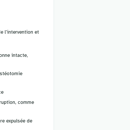
 l’intervention et
onne intacte,
ostéotomie
ce
 éruption, comme
tre expulsée de