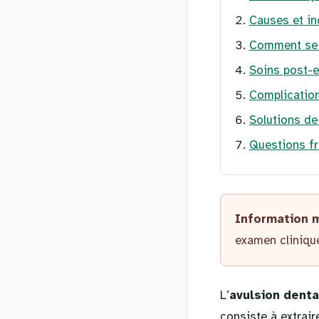
Causes et in
Comment se d
Soins post-ex
Complication
Solutions de
Questions fr
Information 
examen clinique
L’
avulsion denta
consiste à extrai