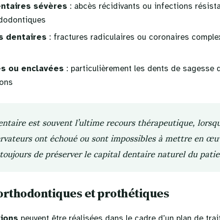
entaires sévères
: abcès récidivants ou infections résist
ndodontiques
 dentaires
: fractures radiculaires ou coronaires compl
es ou enclavées
: particulièrement les dents de sagesse q
ions
entaire est souvent l’ultime recours thérapeutique, lorsq
vateurs ont échoué ou sont impossibles à mettre en œu
 toujours de préserver le capital dentaire naturel du patie
orthodontiques et prothétiques
tions
peuvent être réalisées dans le cadre d’un plan de trai