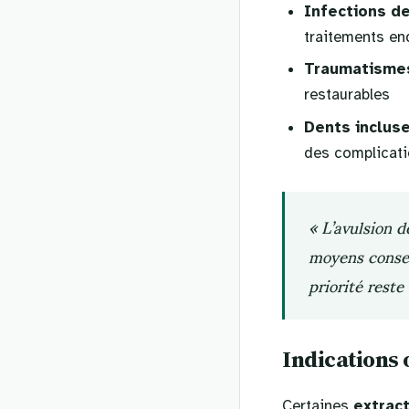
Infections d
traitements e
Traumatismes
restaurables
Dents inclus
des complicat
« L’avulsion d
moyens conser
priorité reste
Indications 
Certaines
extrac