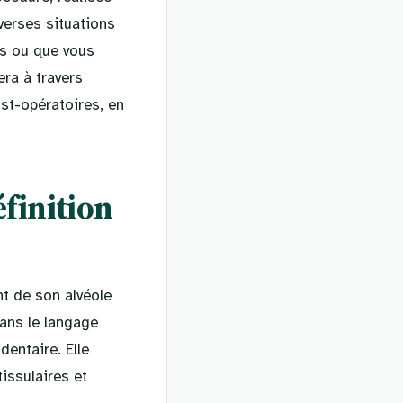
verses situations
is ou que vous
era à travers
ost-opératoires, en
éfinition
nt de son alvéole
ans le langage
entaire. Elle
issulaires et