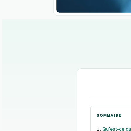
Aller
au
contenu
SOMMAIRE
Qu’est-ce qu