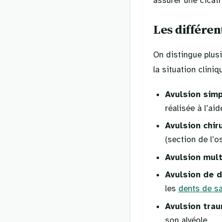
assurer une cicatr
Les différen
On distingue plusi
la situation cliniq
Avulsion sim
réalisée à l’ai
Avulsion chir
(section de l’o
Avulsion mult
Avulsion de d
les
dents de s
Avulsion tra
son alvéole