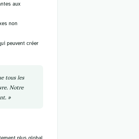
antes aux
exes non
ui peuvent créer
ue tous les
vre. Notre
nt. »
tement plus global