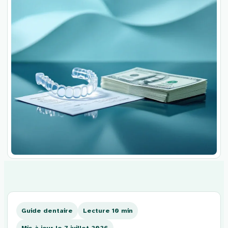
Aller
au
contenu
Guide dentaire
Lecture 10 min
Mis à jour le 7 juillet 2026