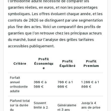
l’orthodontie adulte nécessite de comparer les
garanties réelles, en euros, et non les pourcentages
symboliques. Les offres évoluent chaque année, et les
contrats de 2026 se distinguent par une segmentation
plus fine des actes. Voici un comparatif des profils de
garanties que l’on retrouve chez les principaux acteurs
du marché, basé sur l’analyse des grilles tarifaires
accessibles publiquement.
Profil
Profil
Profil
Critère
Économiqu
Équilibré
Premium
e
Forfait
annuel
300 € à
700 € à 1
1 200 € à 1
orthodontie
500 €
000 €
800 €
adulte
Plafond total
Souvent
Jusqu’à 4
sur la durée
Généraleme
limité à 2
ans de prise
du
nt 3 ans