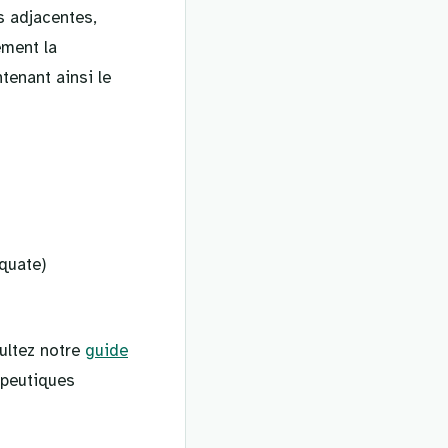
s adjacentes,
ement la
tenant ainsi le
quate)
ultez notre
guide
apeutiques