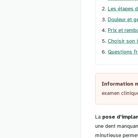
Les étapes d
Douleur et g
Prix et remb
Choisir son i
Questions fr
Information 
examen clinique
La
pose d’implan
une dent manquant
minutieuse permet 