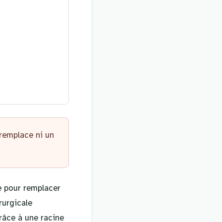
 remplace ni un
e pour remplacer
rurgicale
râce à une racine