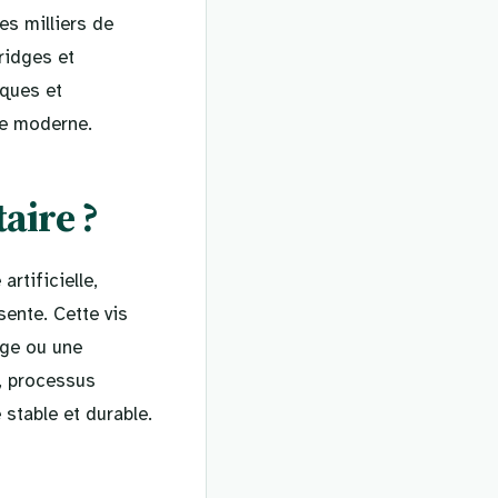
es milliers de
ridges et
iques et
ie moderne.
aire ?
rtificielle,
ente. Cette vis
dge ou une
n, processus
 stable et durable.