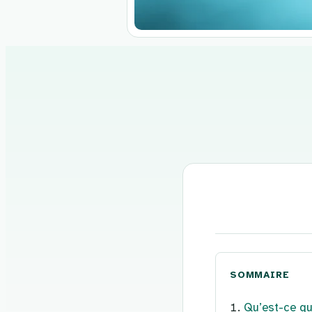
Aller
au
contenu
SOMMAIRE
Qu’est-ce qu